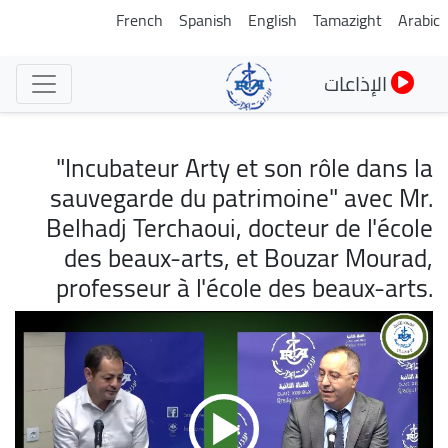
تجاوز
French
Spanish
English
Tamazight
Arabic
إلى
المحتوى
الإذاعات
الرئيسي
"Incubateur Arty et son rôle dans la
sauvegarde du patrimoine" avec Mr.
Belhadj Terchaoui, docteur de l'école
des beaux-arts, et Bouzar Mourad,
professeur à l'école des beaux-arts.