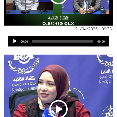
21/04/2025 - 09:33
Audi
00:00
00:00
Play