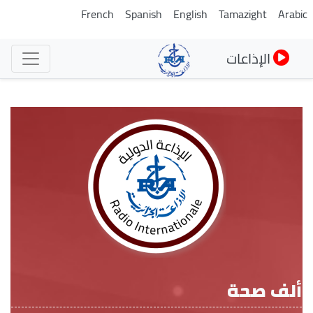
تجاوز
French
Spanish
English
Tamazight
Arabi
إلى
المحتوى
الإذاعات
الرئيسي
ألف صحة