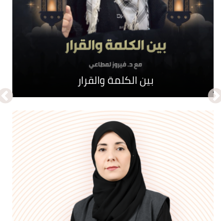
نبض الحواري
بين الكلمة والقرار
جـرائم تأبى النسيان