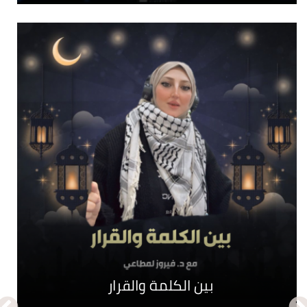
نبض الحواري
بين الكلمة والقرار
جـرائم تأبى النسيان