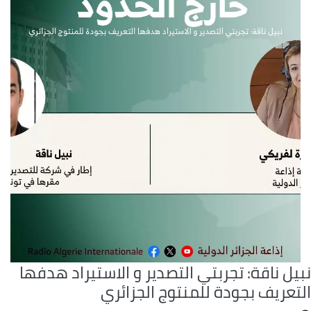
يل ناقة: تجربتي التصدير و الاستيراد هدفها
لتعريف بجودة للمنتوج الجزائري