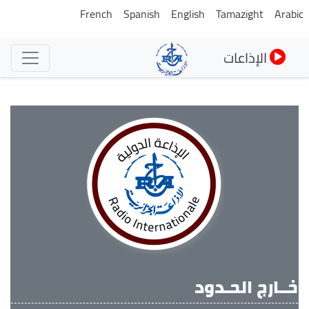
تجاوز
French
Spanish
English
Tamazight
Arabi
إلى
المحتوى
الإذاعات
الرئيسي
خــارج الحـدود