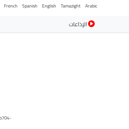
French
Spanish
English
Tamazight
Arabic
الإذاعات
7b704-