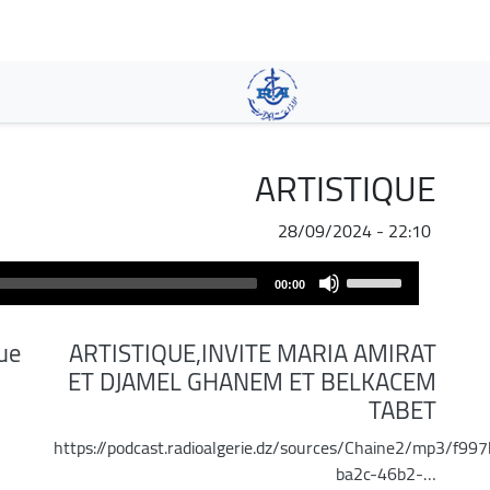
تجاوز
إلى
المحتوى
الرئيسي
ARTISTIQUE
28/09/2024 - 22:10
Audio
Use
00:00
Player
Up/Down
Arrow
que
ARTISTIQUE,INVITE MARIA AMIRAT
keys
ET DJAMEL GHANEM ET BELKACEM
to
TABET
increase
or
https://podcast.radioalgerie.dz/sources/Chaine2/mp3/f99
decrease
ba2c-46b2-…
volume.