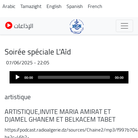
Skip
Arabic
Tamazight
English
Spanish
French
to
main
الإذاعات
content
Soirée spéciale L'Aîd
07/06/2025 - 22:05
Audio
00:00
00:00
Player
artistique
ARTISTIQUE,INVITE MARIA AMIRAT ET
DJAMEL GHANEM ET BELKACEM TABET
https://podcast.radioalgerie.dz/sources/Chaine2/mp3/f997b704
ba2c-46b2-…