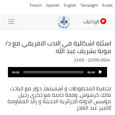
تجاوز
French
Spanish
English
Tamazight
Arabic
إلى
المحتوى
الإذاعات
الرئيسي
اسئلة اشكالية في الادب الافريقي مع د/
مونة بشريف عبد الله
22/05/2024 - 22:03
ملف
Audio
الصوت
00:00
00:00
Player
تخطيط المخطوطات و أهميتها، حوار مع الباحث
مالك كرشوش، وقفة خاصة مع ذكرى رحيل
مؤسس الدولة الجزائرية الحديثة و رائد المقاومة
الأمير عبد القادر