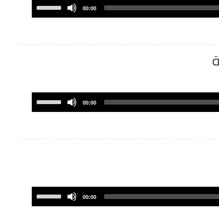
volume.
Use
00:00
Up/Down
Arrow
keys
to
ة
increase
or
decrease
volume.
Use
00:00
Up/Down
Arrow
keys
to
increase
or
decrease
volume.
Use
00:00
Up/Down
Arrow