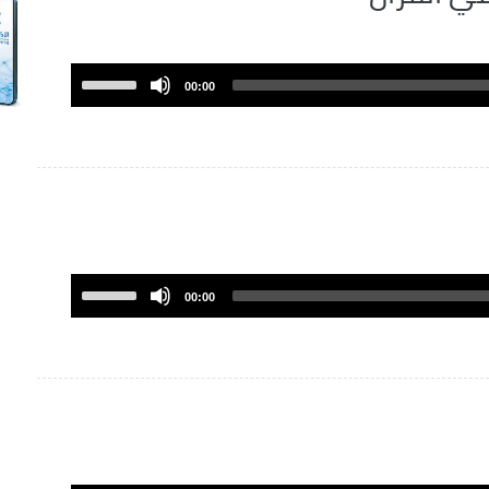
Use
00:00
Up/Down
Arrow
keys
to
increase
or
decrease
volume.
Use
00:00
Up/Down
Arrow
keys
to
increase
or
decrease