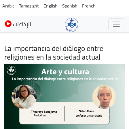
Pasar
Arabic
Tamazight
English
Spanish
French
al
contenido
الإذاعات
principal
La importancia del diálogo entre
religiones en la sociedad actual
Imagen