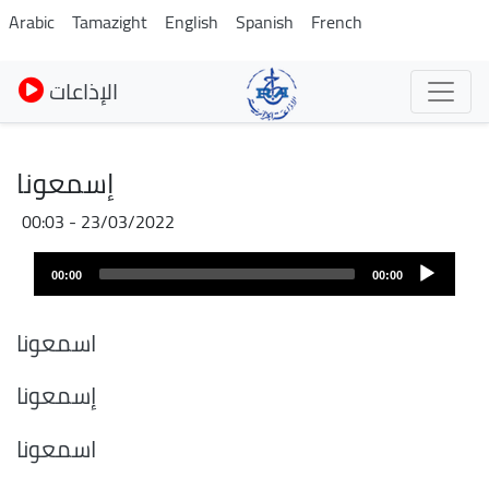
Pasar
Arabic
Tamazight
English
Spanish
French
al
contenido
الإذاعات
principal
إسمعونا
23/03/2022 - 00:03
Audio
00:00
00:00
layer
اسمعونا
إسمعونا
اسمعونا