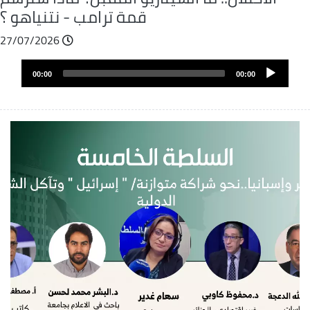
قمة ترامب - نتنياهو ؟
27/07/2026
Audio
Audio
file
00:00
00:00
layer