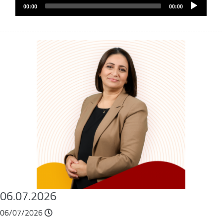
Audio
file
00:00
00:00
layer
06.07.2026
06/07/2026