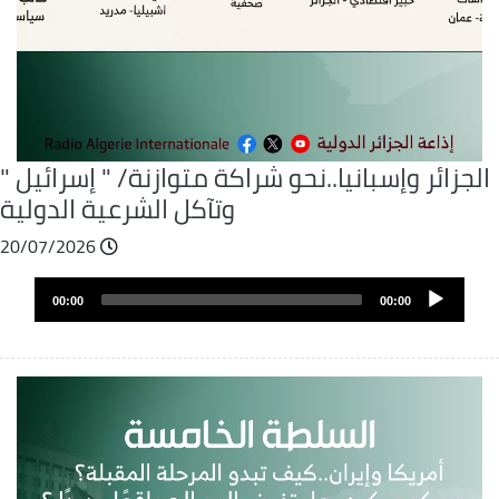
الجزائر وإسبانيا..نحو شراكة متوازنة/ " إسرائيل "
وتآكل الشرعية الدولية
20/07/2026
Audio
Audio
file
00:00
00:00
layer