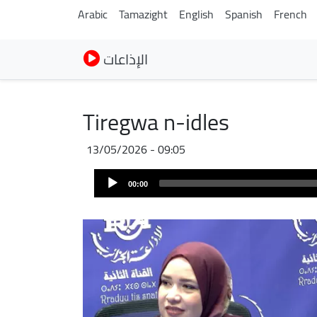
Arabic
Tamazight
English
Spanish
French
الإذاعات
Tiregwa n-idles
13/05/2026 - 09:05
Audio
00:00
Player