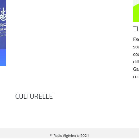
T
Esc
so
co
di
Ga
ro
CULTURELLE
© Radio Algérienne 2021