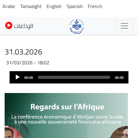
Skip
Arabic
Tamazight
English
Spanish
French
to
main
الإذاعات
content
31.03.2026
31/03/2026 - 18:02
Fichier
Audio
audio
00:00
00:00
Player