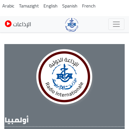
Skip
Arabic
Tamazight
English
Spanish
French
to
main
الإذاعات
content
أولمبيا