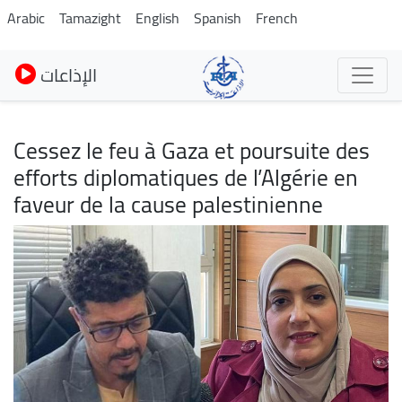
Skip
Arabic
Tamazight
English
Spanish
French
to
main
الإذاعات
content
Cessez le feu à Gaza et poursuite des
efforts diplomatiques de l’Algérie en
faveur de la cause palestinienne
Image