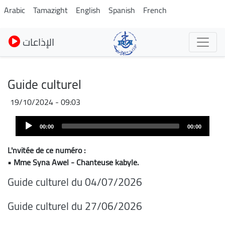
Skip
Arabic
Tamazight
English
Spanish
French
to
main
الإذاعات
content
Guide culturel
19/10/2024 - 09:03
Audio
00:00
00:00
Player
L'nvitée de ce numéro :
• Mme Syna Awel - Chanteuse kabyle.
Guide culturel du 04/07/2026
Guide culturel du 27/06/2026