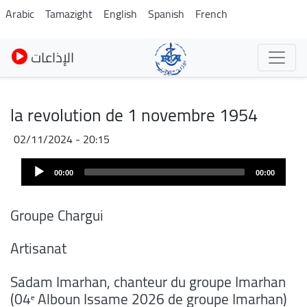
Skip
Arabic
Tamazight
English
Spanish
French
to
main
الإذاعات
content
la revolution de 1 novembre 1954
02/11/2024 - 20:15
Audio
00:00
00:00
Player
Groupe Chargui
Artisanat
Sadam Imarhan, chanteur du groupe Imarhan
(04ᵉ Alboun Issame 2026 de groupe Imarhan)