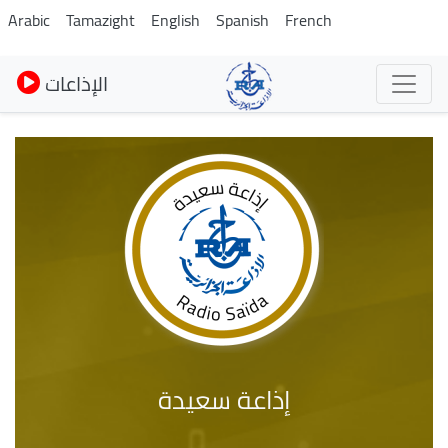
Skip
Arabic
Tamazight
English
Spanish
French
to
main
الإذاعات
content
إذاعة سعيدة