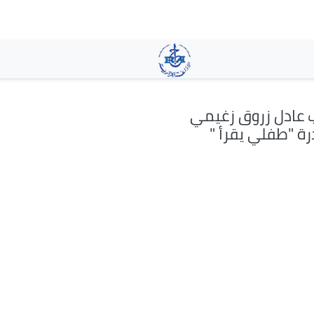
تجاوز
إلى
المحتوى
الرئيسي
 عادل زروق زغيمي
رة "طفلي يقرأ "