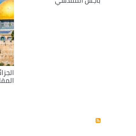
باجس المقدسي
الجزا
المقا
Pagination