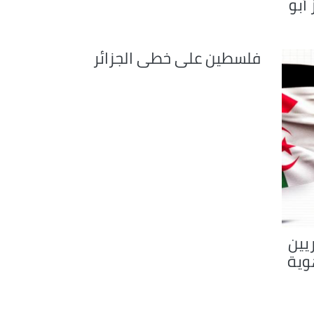
أبو
فلسطين على خطى الجزائر
ريين
وية