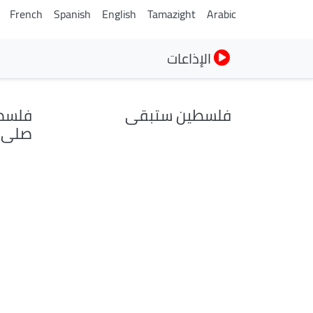
French
Spanish
English
Tamazight
Arabic
الإذاعات
فلسطين ستبقى
فلسطي
صلى ا