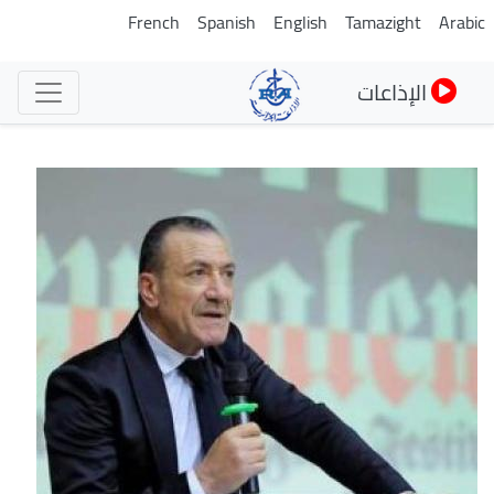
تجاوز
French
Spanish
English
Tamazight
Arabic
إلى
المحتوى
الإذاعات
الرئيسي