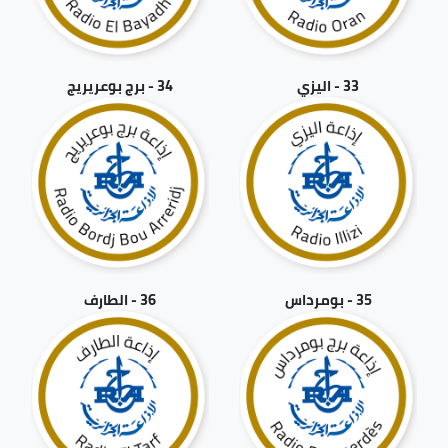
33 - اليزي
34 - برج بوعريريج
35 - بومرداس
36 - الطارف