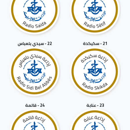
21 - سكيكدة
22 - سيدي بلعباس
23 - عنابة
24 - قالمة