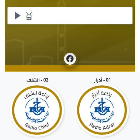
01 - أدرار
02 - الشلف