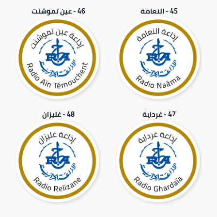
45 - النعامة
46 - عين تموشنت
47 - غرداية
48 - غليزان