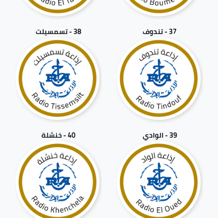
37 - تندوف
38 - تسمسيلت
39 - الوادي
40 - خنشلة