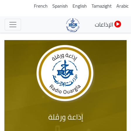
تجاوز
French
Spanish
English
Tamazight
Arabic
إلى
المحتوى
الإذاعات
الرئيسي
إذاعة ورڤلة