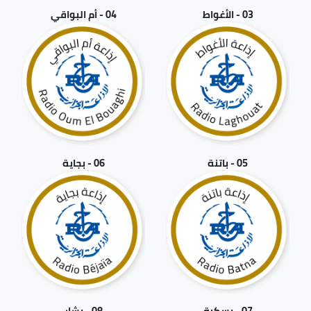
03 - الأغواط
04 - أم البواقي
05 - باتنة
06 - بجاية
07 - بسكرة
08 - بشار