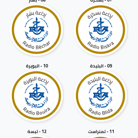
09 - البليدة
10 - البويرة
11 - تمنراست
12 - تبسة