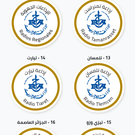
13 - تلمسان
14 - تيارت
15 - تيزي وزو
16 - الجزائر العاصمة