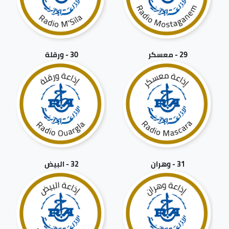
29 - معسكر
30 - ورقلة
31 - وهران
32 - البيض