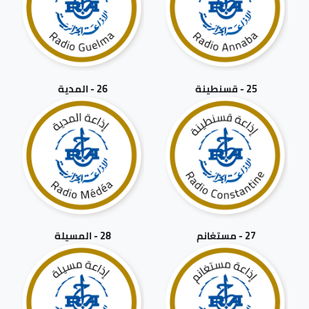
25 - قسنطينة
26 - المدية
27 - مستغانم
28 - المسيلة