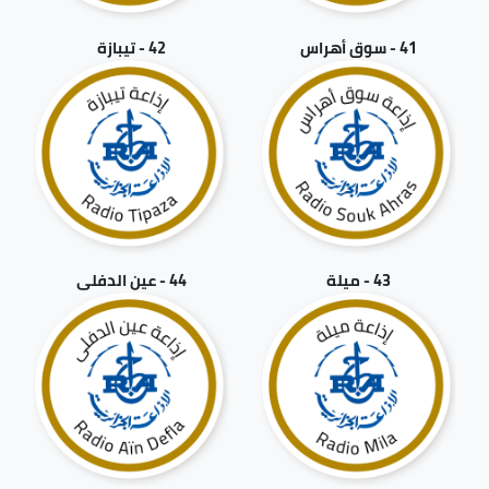
41 - سوق أهراس
42 - تيبازة
43 - ميلة
44 - عين الدفلى