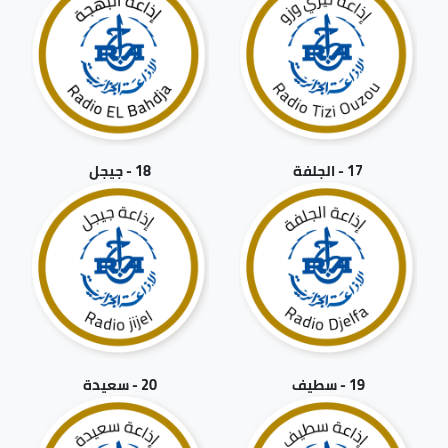
17 - الجلفة
18 - جيجل
19 - سطيف
20 - سعيدة