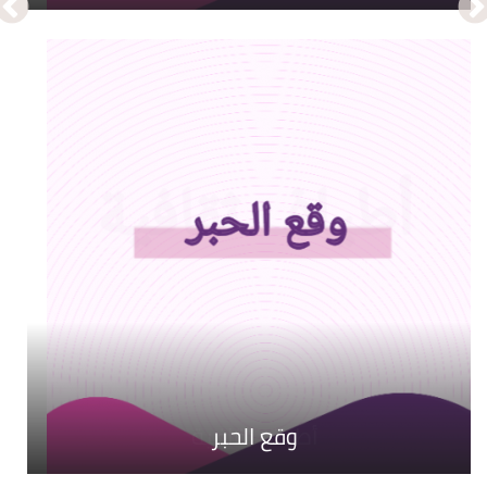
وقع الحبر
رحلة الريادة
أطياف ثقافية