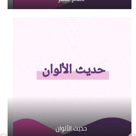
حديث الألوان
كنوز منسية
الدر المكنون