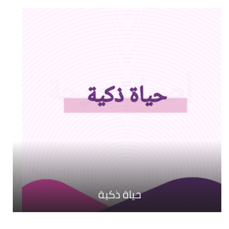
حياة ذكية
أصوات مرحة
بيكسل وحكاية