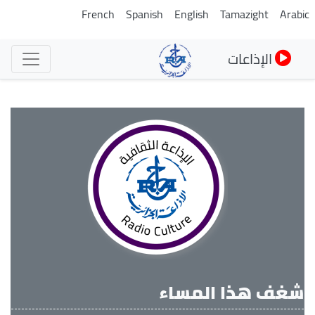
تجاوز
French
Spanish
English
Tamazight
Arabi
إلى
المحتوى
الإذاعات
الرئيسي
شغف هذا المساء