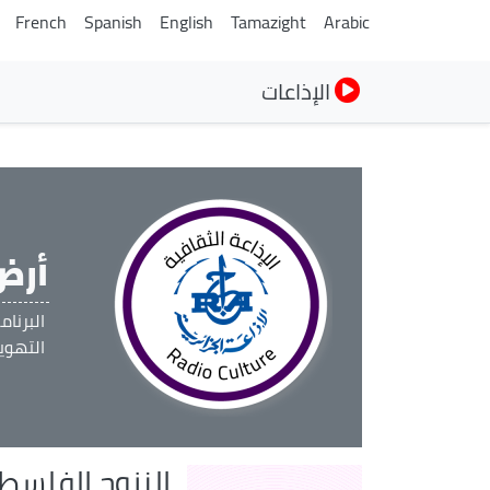
French
Spanish
English
Tamazight
Arabic
الإذاعات
أرض
البرنا
التهوي
النزوح الفلسطي