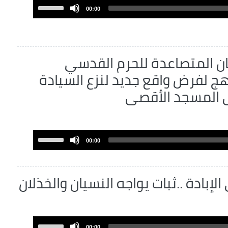
volume.
Use
00:00
Up/Down
Arrow
keys
to
ان المتصاعدة للحرم القدسي
increase
 لفرض واقع جديد لنزع السيادة
or
ى المسجد الأقصى
decrease
volume.
Use
00:00
Up/Down
Arrow
keys
لإبادة ..ثبات يواجه النسيان والخذلان
to
increase
or
decrease
Use
00:00