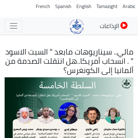
تجاوز
French
Spanish
English
Tamazight
Arabic
إلى
المحتوى
الإذاعات
الرئيسي
مالي.. سيناريوهات مابعد " السبت الاسود
" . انسحاب أمريكا..هل انتقلت الصدمة من
ألمانيا إلى الكونغرس؟
الصورة