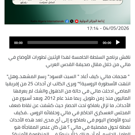
04/05/2026 - 17:14
ملف
Audio
الصوت
00:00
00:00
Player
ناقش برنامج السلطة الخامسة لهذا الإثنين تطورات الأوضاع في
مالي من خلال مقال صحيفة القدس العربي
" هجمات مالي: كيف أعاد " السبت الاسود" رسم المشهد..وهل"
انتهت الأسطورة الروسية؟" ويرى الكاتب ان أحداث 25 من إفريقيا
الماضي ادخلت مالي في حالة من الذهول والشك لم يعرفها
الماليون منذ زمن طويل، ربما منذ عام 2012. وبعد أسبوع من
الأحداث، ما تزال باماكو تحت الحصار حيث كشفت عن نقاط ضعف
المجلس العسكري الحاكم في مالي وحلفائه الروس. ..فكيف
تبدو الأوضاع اليوم في باماكو و إلى أي مدى تعد هذه الأحداث
نقطة تحول مفصلية في مالي ؟ هل كان عنصر المفاجأة هو
العامل الحاسم، أم أن هناك خللًا بنيويًا في المنظومة الأمنية؟