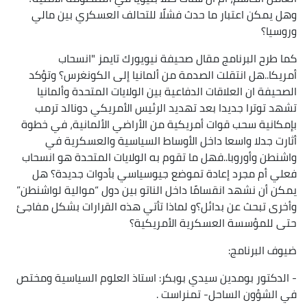
وهل يمكن اعتبار ما حدث فشلًا للتحالف العسكري بين مالي
وروسيا؟
كما طرح البرنامج مقال صحيفة نيويورك تايمز "انسحاب
أمريكا..هل انتقلت الصدمة من ألمانيا إلى الكونغرس؟ وتؤكد
الصحيفة ان العلاقات الدفاعية بين الولايات المتحدة وألمانيا
تشهد توترا جديدا بعد تهديد الرئيس الأمريكي دونالد ترمب
بإمكانية سحب قوات أمريكية من الأراضي الألمانية، في خطوة
أثارت جدلا واسعا داخل الأوساط السياسية والعسكرية في
واشنطن وأوروبا..فهل ما تقوم به الولايات المتحدة هو انسحاب
فعلي أم مجرد إعادة تموضع جيوسياسي بأدوات جديدة؟ هل
يمكن أن نشهد انقسامًا داخل الناتو بين دول “موالية لواشنطن”
وأخرى تبحث عن بدائل؟و لماذا تأتي هذه القرارات بشكل مفاجئ
حتى للمؤسسة العسكرية الأمريكية؟
ضيوف البرنامج:
- الدكتور بومدين سيدي بوبكر: استاذ العلوم السياسية ومختص
في الشؤون الساحل- تمنراست .