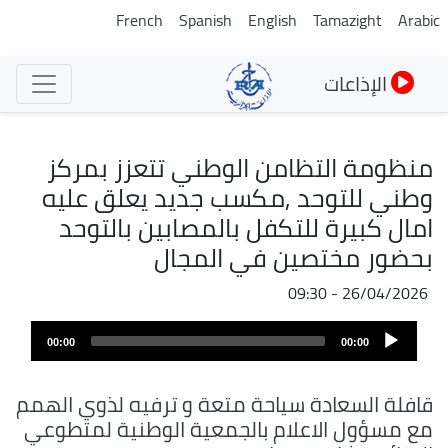
تجاوز
French
Spanish
English
Tamazight
Arabic
إلى
المحتوى
الإذاعات
الرئيسي
منظومة التظامن الوطني تتعزز بمركز
وطني للتوحد ,مكسب جديد يعلق عليه
امال كبيرة للتكفل بالمصابين بالتوحد
بحضور مختصين في المجال
26/04/2026 - 09:30
ملف
Audio
الصوت
00:00
00:00
Player
قافلة السعادة سياحة متعة و ترفيه لذوي الهمم
مع مسؤول الاعلام بالجمعية الوطنية لمتطوعي