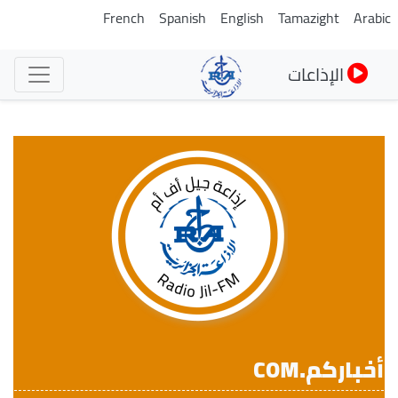
تجاوز
French
Spanish
English
Tamazight
Arabi
إلى
المحتوى
الإذاعات
الرئيسي
أخباركم.COM