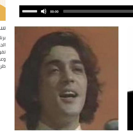
Use
00:00
Up/Down
Arrow
سا
keys
to
الج
increase
نفو
or
وعر
decrease
ظري
volume.