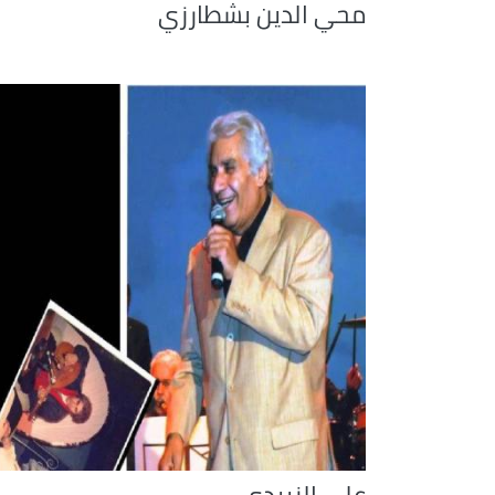
محي الدين بشطارزي
علي الزبيدي