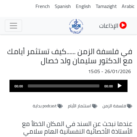
تجاوز
French
Spanish
English
Tamazight
Arabic
إلى
المحتوى
الإذاعات
الرئيسي
في فلسفة الزمن ......كيف تستثمر أيامك
مع الدكتور سليمان ولد خصال
26/01/2026 - 15:05
ملف
Audio
الصوت
00:00
00:00
Player
فلسفة الزمن
استثمار الأيام
podcast بداية
عندما نبحث عن السند في المكان الخطأ مع
الأستاذة الأخصائية النفسانية الهام سلامي