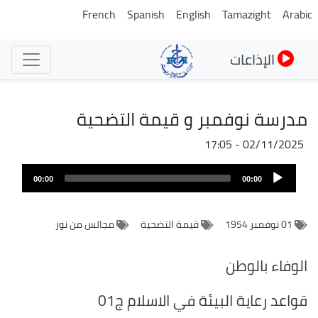
تجاوز
French
Spanish
English
Tamazight
Arabic
إلى
المحتوى
الإذاعات
الرئيسي
مدرسة نوفمبر و قيمة التضحية
02/11/2025 - 17:05
Audio
00:00
00:00
Player
01 نوفمبر 1954
قيمة التضحية
مجالس من نور
الوفاء بالوطن
قواعد رعاية البيئة في الاسلام ج01