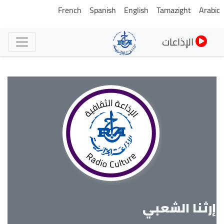
تجاوز
French
Spanish
English
Tamazight
Arabi
إلى
المحتوى
الإذاعات
الرئيسي
إرثنا الشعبي