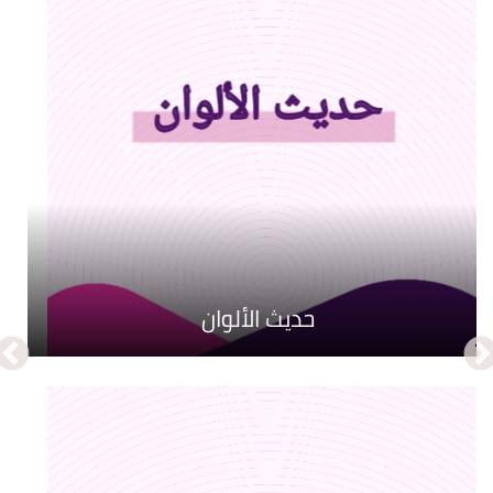
حديث الألوان
كنوز منسية
الدر المكنون