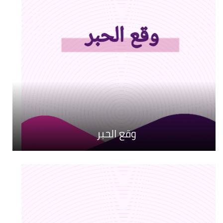
وقع الحبر
رحلة الريادة
أطياف ثقافية