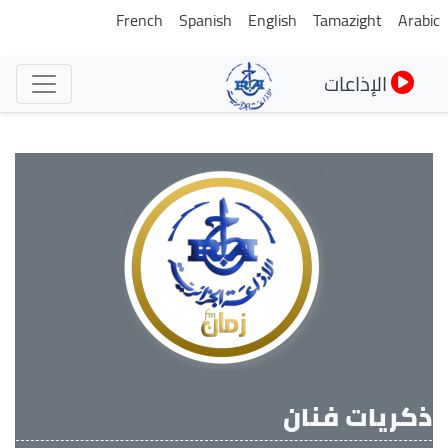
تجاوز
French
Spanish
English
Tamazight
Arabi
إلى
المحتوى
الإذاعات
الرئيسي
ذكريات فنان