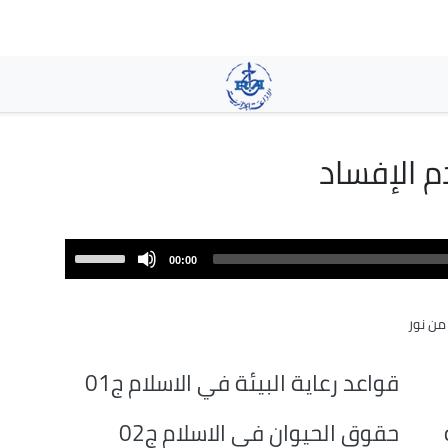
تجاوز
إلى
المحتوى
الرئيسي
م الإفساد
Use
00:00
Up/Down
Arrow
ن نور
keys
to
increase
قواعد رعاية البيئة في الاسلام ج01
or
decrease
حقوق الحيوان في الاسلام ج02
volume.