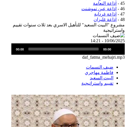
45 -
إذاعة النعامة
46 -
إذاعة عين تموشنت
47 -
إذاعة غرداية
48 -
إذاعة غليزان
مشروع "البيت السعيد" للتأهيل الاسري بعد ثلاث سنوات تقييم
واستراتيجية
الصورة
10/06/2025 - 14:21
Audio
ملف
00:00
00:00
Player
الصوت
daf_fatma_mehajri.mp3
ضيف النسمات
فاطمة مهاجري
البيت السعيد
تقييم واستراتيجية