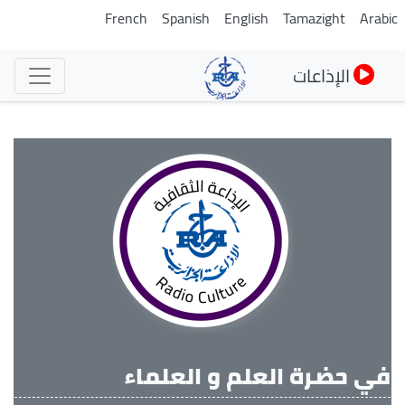
تجاوز
French
Spanish
English
Tamazight
Arabi
إلى
المحتوى
الإذاعات
الرئيسي
في حضرة العلم و العلماء