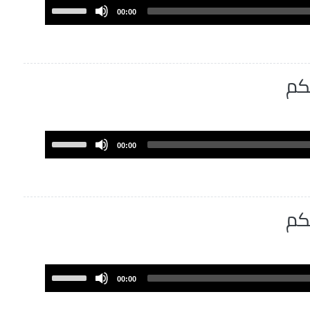
volume.
Use
00:00
Up/Down
Arrow
keys
to
كم
increase
or
decrease
volume.
Use
00:00
Up/Down
Arrow
keys
to
كم
increase
or
decrease
volume.
Use
00:00
Up/Down
Arrow