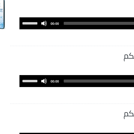
Use
00:00
Up/Down
Arrow
keys
to
كم
increase
or
decrease
volume.
Use
00:00
Up/Down
Arrow
keys
to
كم
increase
or
decrease