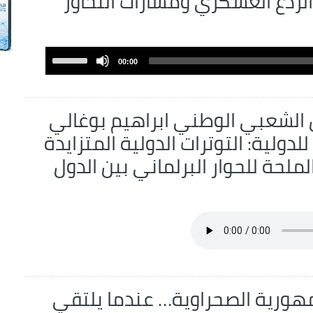
الردع العسكري ومسارات التحاور
Use
00:00
Up/Down
Arrow
keys
الشعبي الوطني ابراهيم بوغالي
to
دولية: التوترات الدولية المتزايدة
increase
ملحة للحوار البرلماني بين الدول
or
decrease
volume.
هورية الصحراوية… عندما يلتقي