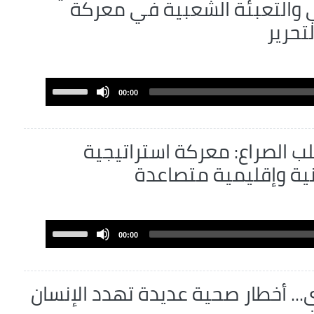
 والتعبئة الشعبية في معركة
تحرير
Use
00:00
Up/Down
Arrow
keys
 الصراع: معركة استراتيجية
to
نية وإقليمية متصاعدة
increase
or
decrease
volume.
Use
00:00
Up/Down
Arrow
keys
... أخطار صحية عديدة تهدد الإنسان
to
increase