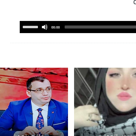
or
decrease
volume.
Use
00:00
Up/Down
Arrow
keys
to
increase
or
decrease
volume.