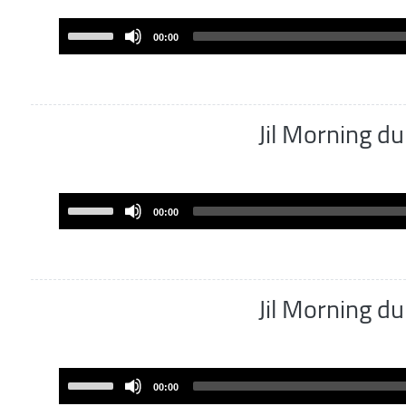
decrease
volume.
Use
00:00
Up/Down
Arrow
keys
to
increase
or
decrease
volume.
Use
00:00
Up/Down
Arrow
keys
to
Jil Morning 
increase
or
decrease
volume.
Use
00:00
Up/Down