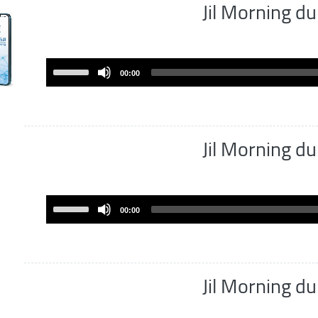
Jil Morning 
Use
00:00
Up/Down
Arrow
keys
to
Jil Morning 
increase
or
decrease
volume.
Use
00:00
Up/Down
Arrow
keys
to
Jil Morning 
increase
or