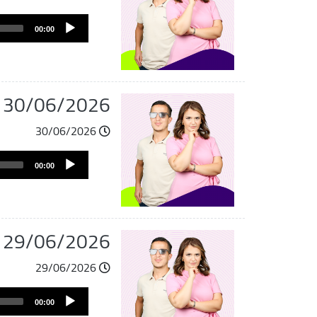
Audio
00:00
Player
06/2026/Jil Morning du 30
30/06/2026
Audio
00:00
Player
du 29/06/2026
29/06/2026
Audio
00:00
Player