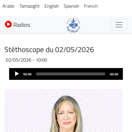
Aller
Arabic
Tamazight
English
Spanish
French
au
contenu
Radios
principal
Stéthoscope du 02/05/2026
02/05/2026 - 10:00
Audio
00:00
00:00
Player