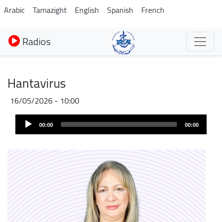
Aller
Arabic
Tamazight
English
Spanish
French
au
contenu
Radios
principal
Hantavirus
16/05/2026 - 10:00
Audio
00:00
00:00
Player