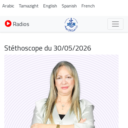
Aller
Arabic
Tamazight
English
Spanish
French
au
contenu
Radios
principal
Stéthoscope du 30/05/2026
Image