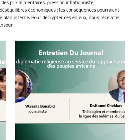
es prix alimentaires, pression inflationniste,
or
déséquilibres économiques : les conséquences pourraient
decrease
le plan interne. Pour décrypter ces enjeux, nous recevons
volume.
ansour.