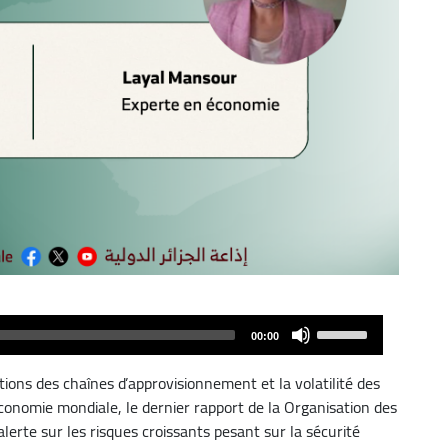
Use
00:00
Up/Down
Arrow
tions des chaînes d’approvisionnement et la volatilité des
keys
conomie mondiale, le dernier rapport de la Organisation des
to
alerte sur les risques croissants pesant sur la sécurité
increase