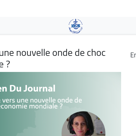
Aller
au
contenu
principal
 une nouvelle onde de choc
En
e ?