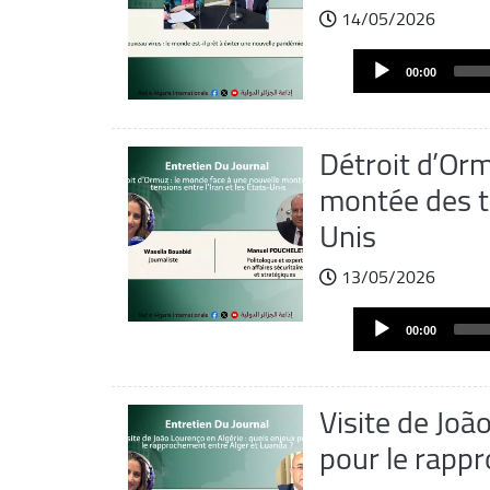
14/05/2026
Fichier
Audio
audio
00:00
Player
Détroit d’Orm
montée des te
Unis
13/05/2026
Fichier
Audio
audio
00:00
Player
Visite de Joã
pour le rapp