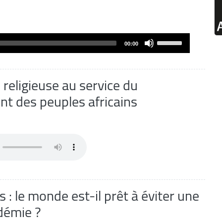
Use
00:00
Up/Down
Arrow
keys
 religieuse au service du
to
t des peuples africains
increase
or
decrease
volume.
 : le monde est-il prêt à éviter une
démie ?