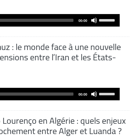
Use
00:00
Up/Down
Arrow
keys
uz : le monde face à une nouvelle
to
nsions entre l’Iran et les États-
increase
or
decrease
volume.
Use
00:00
Up/Down
Arrow
keys
o Lourenço en Algérie : quels enjeux
to
rochement entre Alger et Luanda ?
increase
or