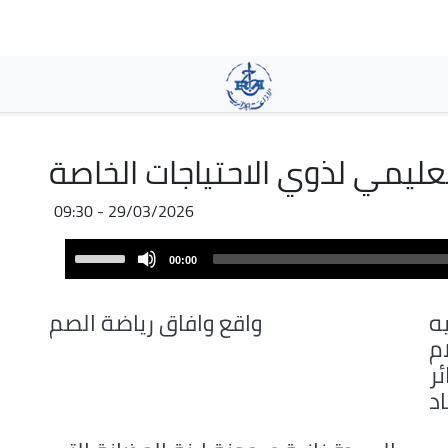
Aller
au
contenu
principal
ليمي لذوي الاحتياجات الخاصة
29/03/2026 - 09:30
Audio
Use
00:00
Player
Up/Down
Arrow
ه
واقع وافاق رياضة الصم
keys
م
to
ر
increase
د
or
decrease
volume.