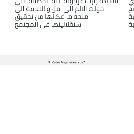
ي
السيدة زازية عرجونة ابنة الحضانة التي
مح
حولت الالم الى امل و الاعاقة الى
ة
منحة ما مكانها من تحقيق
ية
استقلاليتها في المجتمع
© Radio Algérienne 2021