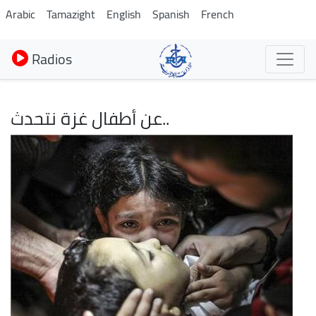
Aller
Arabic
Tamazight
English
Spanish
French
au
contenu
Radios
principal
..عن أطفال غزة نتحدث
Image