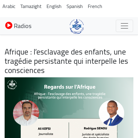
Aller
Arabic
Tamazight
English
Spanish
French
au
contenu
Radios
principal
Afrique : l’esclavage des enfants, une
tragédie persistante qui interpelle les
consciences
Image