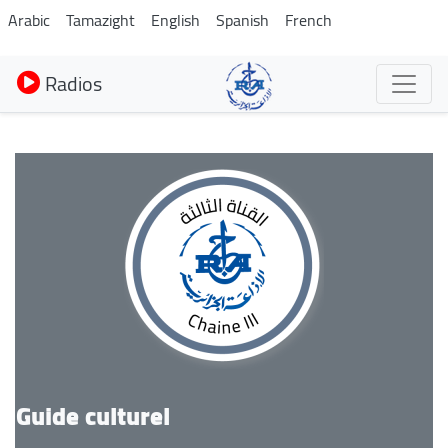
Aller
Arabic
Tamazight
English
Spanish
French
au
contenu
Radios
principal
Guide culturel