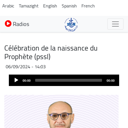
Aller
Arabic
Tamazight
English
Spanish
French
au
contenu
Radios
principal
Célébration de la naissance du
Prophète (pssl)
06/09/2024 - 14:03
Audio
00:00
00:00
Player