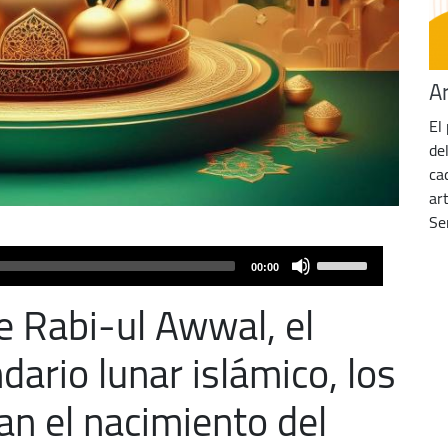
A
El
de
ca
ar
Se
Use
00:00
Up/Down
e Rabi-ul Awwal, el
Arrow
keys
dario lunar islámico, los
to
increase
n el nacimiento del
or
decrease