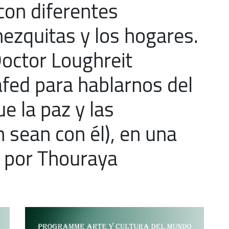
on diferentes
volume.
mezquitas y los hogares.
octor Loughreit
ed para hablarnos del
ue la paz y las
 sean con él), en una
a por Thouraya