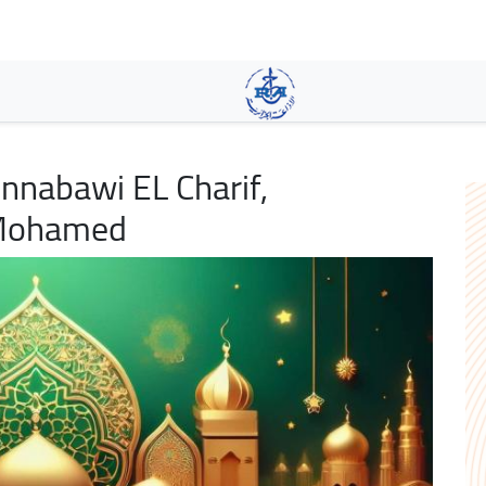
Pasar
al
contenido
principal
nnabawi EL Charif,
 Mohamed